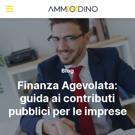
Blog
Finanza Agevolata:
guida ai contributi
pubblici per le imprese