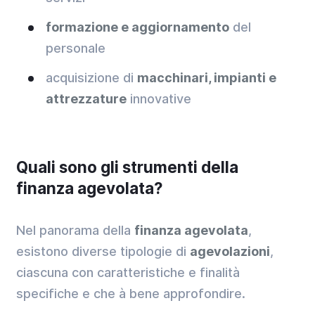
formazione e aggiornamento
del
personale
acquisizione di
macchinari, impianti e
attrezzature
innovative
Quali sono gli strumenti della
finanza agevolata?
Nel panorama della
finanza agevolata
,
esistono diverse tipologie di
agevolazioni
,
ciascuna con caratteristiche e finalità
specifiche e che à bene approfondire.