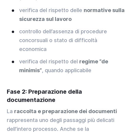
verifica del rispetto delle
normative sulla
sicurezza sul lavoro
controllo dell’assenza di procedure
concorsuali o stato di difficoltà
economica
verifica del rispetto del
regime “de
minimis”
, quando applicabile
Fase 2: Preparazione della
documentazione
La
raccolta e preparazione dei documenti
rappresenta uno degli passaggi più delicati
dell’intero processo. Anche se la