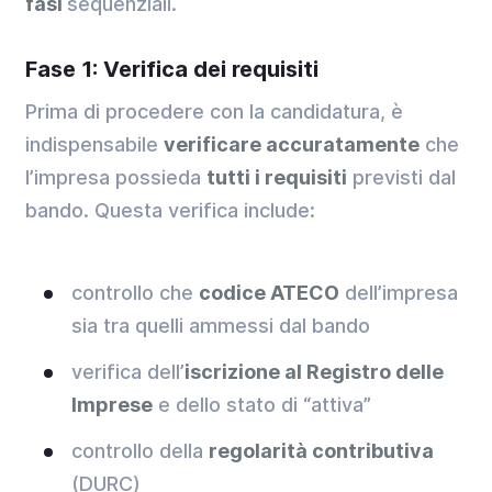
fasi
sequenziali.
Fase 1: Verifica dei requisiti
Prima di procedere con la candidatura, è
indispensabile
verificare accuratamente
che
l’impresa possieda
tutti i requisiti
previsti dal
bando. Questa verifica include:
controllo che
codice ATECO
dell’impresa
sia tra quelli ammessi dal bando
verifica dell’
iscrizione al Registro delle
Imprese
e dello stato di “attiva”
controllo della
regolarità contributiva
(DURC)