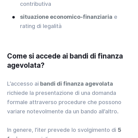
contributiva
situazione economico-finanziaria
e
rating di legalità
Come si accede ai bandi di finanza
agevolata?
L’accesso ai
bandi di finanza agevolata
richiede la presentazione di una domanda
formale attraverso procedure che possono
variare notevolmente da un bando all’altro.
In genere, l’iter prevede lo svolgimento di
5