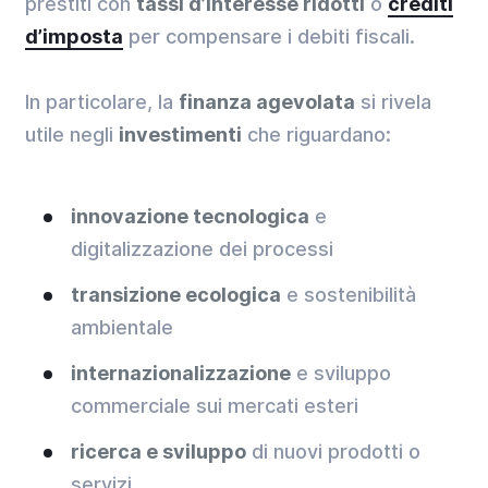
prestiti con
tassi d’interesse ridotti
o
crediti
d’imposta
per compensare i debiti fiscali.
In particolare, la
finanza agevolata
si rivela
utile negli
investimenti
che riguardano:
innovazione tecnologica
e
digitalizzazione dei processi
transizione ecologica
e sostenibilità
ambientale
internazionalizzazione
e sviluppo
commerciale sui mercati esteri
ricerca e sviluppo
di nuovi prodotti o
servizi