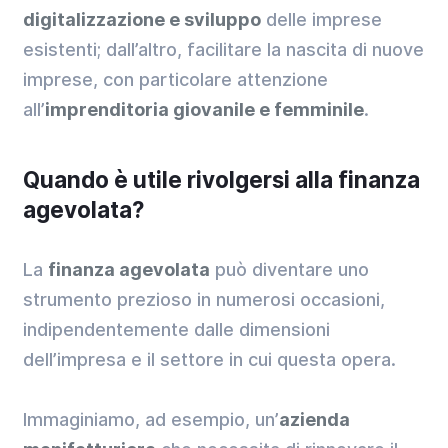
digitalizzazione e sviluppo
delle imprese
esistenti; dall’altro, facilitare la nascita di nuove
imprese, con particolare attenzione
all’
imprenditoria giovanile e femminile
.
Quando è utile rivolgersi alla finanza
agevolata?
La
finanza agevolata
può diventare uno
strumento prezioso in numerosi occasioni,
indipendentemente dalle dimensioni
dell’impresa e il settore in cui questa opera.
Immaginiamo, ad esempio, un’
azienda