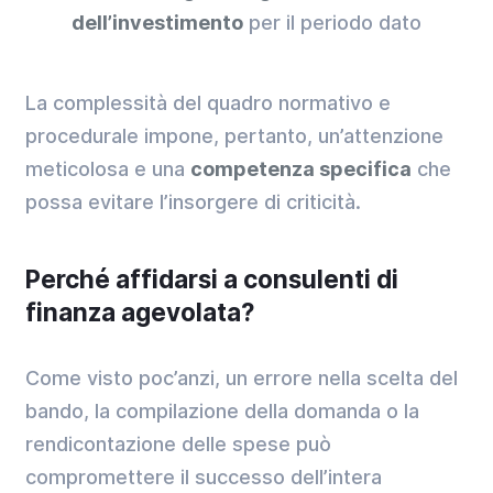
dell’investimento
per il periodo dato
La complessità del quadro normativo e
procedurale impone, pertanto, un’attenzione
meticolosa e una
competenza specifica
che
possa evitare l’insorgere di criticità.
Perché affidarsi a consulenti di
finanza agevolata?
Come visto poc’anzi, un errore nella scelta del
bando, la compilazione della domanda o la
rendicontazione delle spese può
compromettere il successo dell’intera