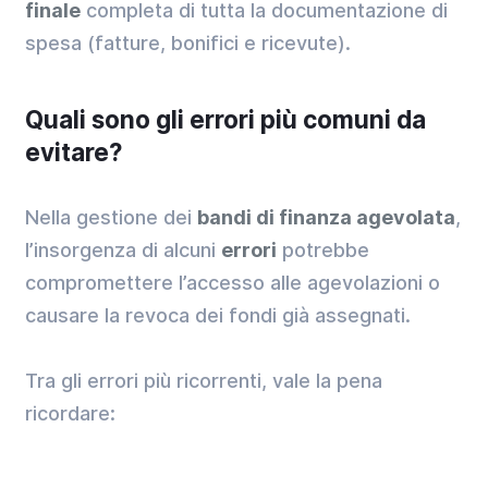
finale
completa di tutta la documentazione di
spesa (fatture, bonifici e ricevute).
Quali sono gli errori più comuni da
evitare?
Nella gestione dei
bandi di finanza agevolata
,
l’insorgenza di alcuni
errori
potrebbe
compromettere l’accesso alle agevolazioni o
causare la revoca dei fondi già assegnati.
Tra gli errori più ricorrenti, vale la pena
ricordare: