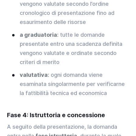
vengono valutate secondo l’ordine
cronologico di presentazione fino ad
esaurimento delle risorse
a graduatoria
: tutte le domande
presentate entro una scadenza definita
vengono valutate e ordinate secondo
criteri di merito
valutativa
: ogni domanda viene
esaminata singolarmente per verificarne
la fattibilità tecnica ed economica
Fase 4: Istruttoria e concessione
A seguito della presentazione, la domanda
entra nella
fase istruttoria
, durante la quale