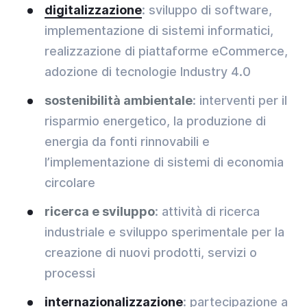
digitalizzazione
: sviluppo di software,
implementazione di sistemi informatici,
realizzazione di piattaforme eCommerce,
adozione di tecnologie Industry 4.0
sostenibilità ambientale
: interventi per il
risparmio energetico, la produzione di
energia da fonti rinnovabili e
l’implementazione di sistemi di economia
circolare
ricerca e sviluppo
: attività di ricerca
industriale e sviluppo sperimentale per la
creazione di nuovi prodotti, servizi o
processi
internazionalizzazione
: partecipazione a